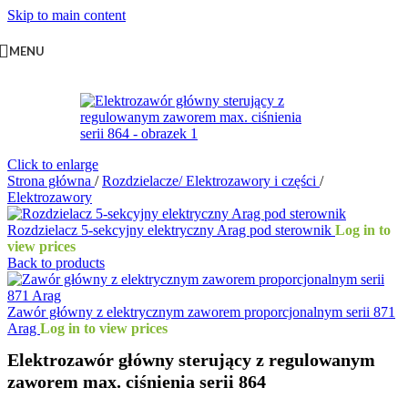
Skip to main content
MENU
Click to enlarge
Strona główna
/
Rozdzielacze/ Elektrozawory i części
/
Elektrozawory
Rozdzielacz 5-sekcyjny elektryczny Arag pod sterownik
Log in to
view prices
Back to products
Zawór główny z elektrycznym zaworem proporcjonalnym serii 871
Arag
Log in to view prices
Elektrozawór główny sterujący z regulowanym
zaworem max. ciśnienia serii 864