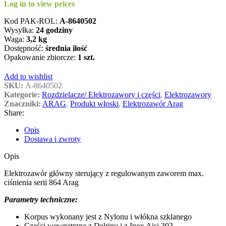
Log in to view prices
Kod PAK-ROL:
A-8640502
Wysyłka:
24 godziny
Waga:
3,2 kg
Dostępność:
średnia ilość
Opakowanie zbiorcze:
1 szt.
Add to wishlist
SKU:
A-8640502
Kategorie:
Rozdzielacze/ Elektrozawory i części
,
Elektrozawory
Znaczniki:
ARAG
,
Produkt włoski
,
Elektrozawór Arag
Share:
Opis
Dostawa i zwroty
Opis
Elektrozawór główny sterujący z regulowanym zaworem max.
ciśnienia serii 864 Arag
Parametry techniczne:
Korpus wykonany jest z Nylonu i włókna szklanego
Części wewnętrzne z Delrinu i z Inox Aisi 303,