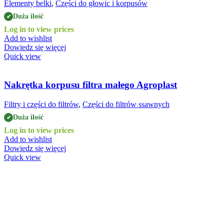
Elementy belki
,
Części do głowic i korpusów
Duża ilość
✔
Log in to view prices
Add to wishlist
Dowiedz się więcej
Quick view
Nakrętka korpusu filtra małego Agroplast
Filtry i części do filtrów
,
Części do filtrów ssawnych
Duża ilość
✔
Log in to view prices
Add to wishlist
Dowiedz się więcej
Quick view