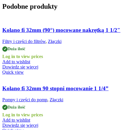
Podobne produkty
Kolano fi 32mm (90°) mocowane nakrętką 1 1/2″
Filtry i części do filtrów
,
Złączki
Duża ilość
✔
Log in to view prices
Add to wishlist
Dowiedz się więcej
Quick view
Kolano fi 32mm 90 stopni mocowanie 1 1/4”
Pompy i części do pomp
,
Złączki
Duża ilość
✔
Log in to view prices
Add to wishlist
Dowiedz się więcej