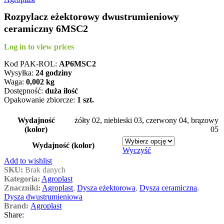
Rozpylacz eżektorowy dwustrumieniowy
ceramiczny 6MSC2
Log in to view prices
Kod PAK-ROL:
AP6MSC2
Wysyłka:
24 godziny
Waga:
0,002
kg
Dostępność:
duża ilość
Opakowanie zbiorcze:
1 szt.
Wydajność
żółty 02
,
niebieski 03
,
czerwony 04
,
brązowy
(kolor)
05
Wydajność (kolor)
Wyczyść
Add to wishlist
SKU:
Brak danych
Kategoria:
Agroplast
Znaczniki:
Agroplast
,
Dysza eżektorowa
,
Dysza ceramiczna
,
Dysza dwustrumieniowa
Brand:
Agroplast
Share: